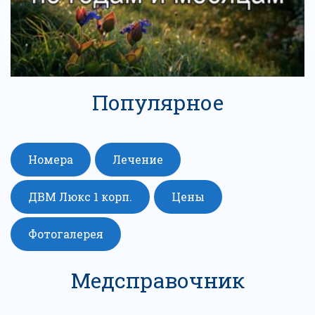
Популярное
Номера
Лечение
ДВМ Люкс 1 корп.
Цены
Фотогалерея
Медсправочник