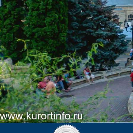
КОНТАКТЫ
ЕДИНОЙ СЛУЖБЫ БРОНИРОВАНИЯ:
8 (800) 551-53-03
(Бесплатный звонок)
kurortinfo@mail.ru
АДРЕС САНАТОРИЯ МОСКВА:
357600, г. Ессентуки, ул.
Анджиевского, 8.